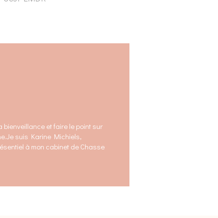
ienveillance et faire le point sur
me.Je suis Karine Michiels,
présentiel à mon cabinet de Chasse