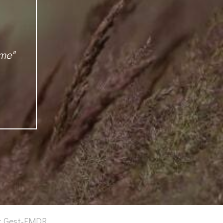
me"
et Gest-EMDR