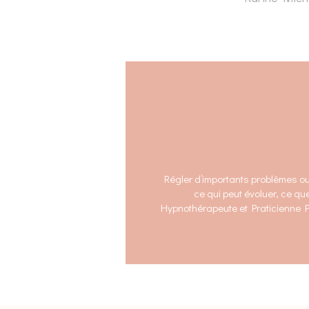
Régler d’importants problèmes ou 
ce qui peut évoluer, ce qu
Hypnothérapeute et Praticienne PN