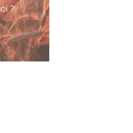
oi ?
t le plan physique
lus