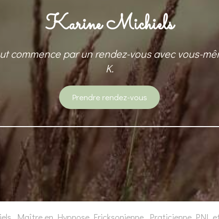
Karine Michiels
out commence par un rendez-vous avec vous-mê
K.
Prendre rendez-vous
iels, Maître en Hypnose Ericksonienne, Praticienne PNL 