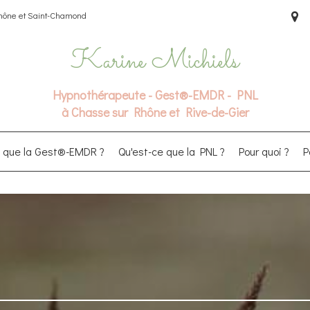
Rhône et Saint-Chamond
Karine Michiels
Hypnothérapeute - Gest®-EMDR - PNL
à Chasse sur Rhône et Rive-de-Gier
e que la Gest®-EMDR ?
Qu'est-ce que la PNL ?
Pour quoi ?
P