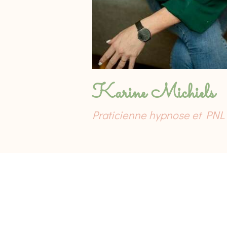
Karine Michiels
Praticienne hypnose et PNL