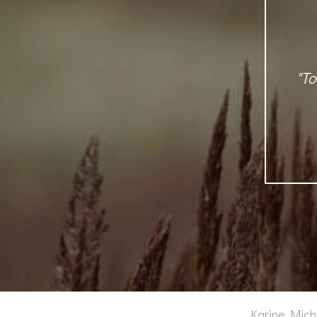
"T
Karine Mich